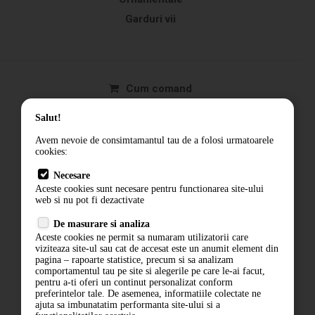
Garduri vii
Cum comand
Livrare
Salut!
Returnarea produselor
Avem nevoie de consimtamantul tau de a folosi urmatoarele
Termeni si conditii
cookies:
Contact
Necesare
ANPC
Aceste cookies sunt necesare pentru functionarea site-ului
web si nu pot fi dezactivate
Termeni si conditii
De masurare si analiza
Politica de confidentialitate
Aceste cookies ne permit sa numaram utilizatorii care
ANPC
viziteaza site-ul sau cat de accesat este un anumit element din
pagina – rapoarte statistice, precum si sa analizam
comportamentul tau pe site si alegerile pe care le-ai facut,
pentru a-ti oferi un continut personalizat conform
preferintelor tale. De asemenea, informatiile colectate ne
ajuta sa imbunatatim performanta site-ului si a