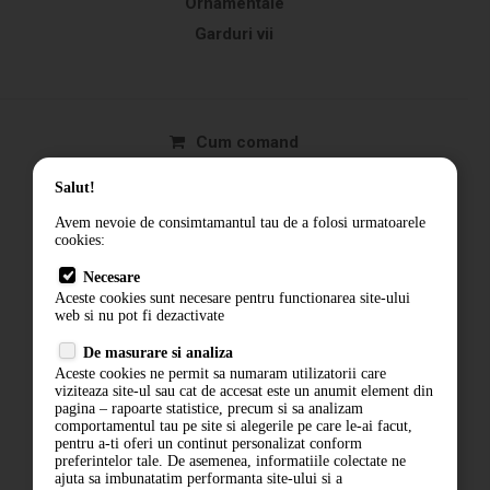
Ornamentale
Garduri vii
Cum comand
Livrare
Salut!
Returnarea produselor
Avem nevoie de consimtamantul tau de a folosi urmatoarele
Termeni si conditii
cookies:
Contact
Necesare
ANPC
Aceste cookies sunt necesare pentru functionarea site-ului
web si nu pot fi dezactivate
Termeni si conditii
De masurare si analiza
Politica de confidentialitate
Aceste cookies ne permit sa numaram utilizatorii care
ANPC
viziteaza site-ul sau cat de accesat este un anumit element din
pagina – rapoarte statistice, precum si sa analizam
comportamentul tau pe site si alegerile pe care le-ai facut,
pentru a-ti oferi un continut personalizat conform
preferintelor tale. De asemenea, informatiile colectate ne
ajuta sa imbunatatim performanta site-ului si a